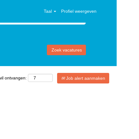
Taal
Profiel weergeven
wil ontvangen:
Job alert aanmaken